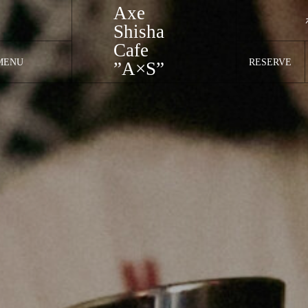
Axe
Shisha
Cafe
MENU
RESERVE
”A×S”