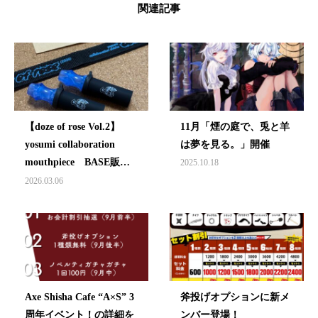
関連記事
【doze of rose Vol.2】
11月「煙の庭で、兎と羊
yosumi collaboration
は夢を見る。」開催
mouthpiece BASE販
2025.10.18
売！
2026.03.06
Axe Shisha Cafe “A×S” 3
斧投げオプションに新メ
周年イベント！の詳細を
ンバー登場！